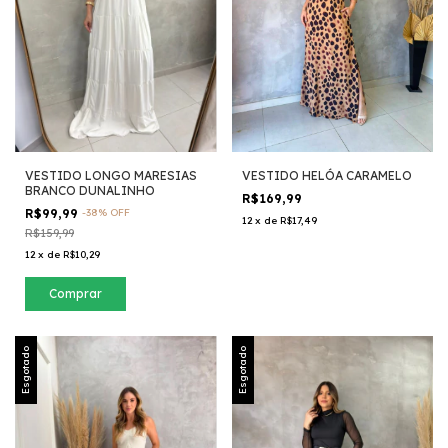
VESTIDO LONGO MARESIAS
VESTIDO HELÓA CARAMELO
BRANCO DUNALINHO
R$169,99
R$99,99
-
38
%
OFF
12
x
de
R$17,49
R$159,99
12
x
de
R$10,29
Comprar
Esgotado
Esgotado