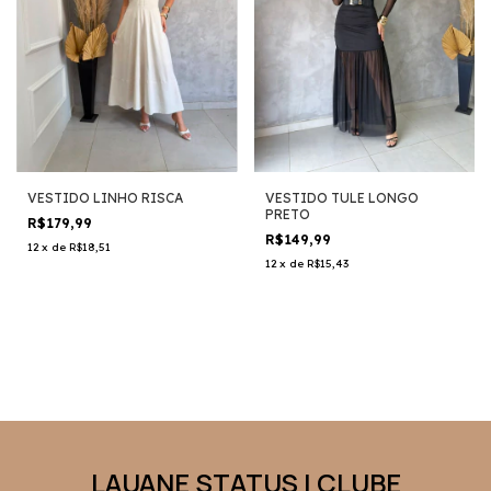
VESTIDO LINHO RISCA
VESTIDO TULE LONGO
PRETO
R$179,99
R$149,99
12
x
de
R$18,51
12
x
de
R$15,43
LAUANE STATUS | CLUBE