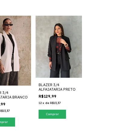
BLAZER 3/4
ALFAIATARIA PRETO
R 3/4
R$129,99
ATARIA BRANCO
12
x
de
R$13,37
,99
R$13,37
Comprar
mprar