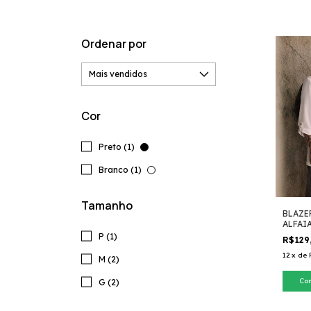
Ordenar por
Cor
Preto (1)
Branco (1)
Tamanho
BLAZE
ALFAI
P (1)
R$129
12
x
de
M (2)
Co
G (2)