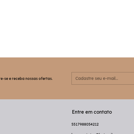
e-se e receba nossas ofertas.
Entre em contato
5517988054212