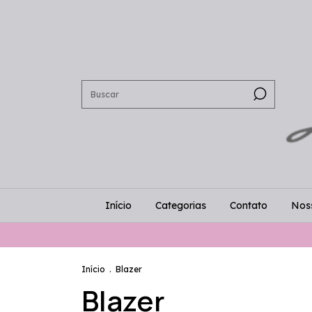
Início
Categorias
Contato
Noss
Início
.
Blazer
Blazer