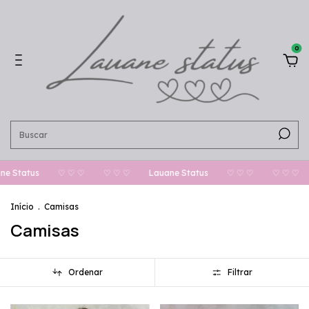
0
♡ ♡ ♡
♡ ♡ ♡
Lauane Status
♡ ♡ ♡
♡ ♡ ♡
Lauane 
Início
.
Camisas
Camisas
Ordenar
Filtrar