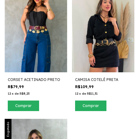
CORSET ACETINADO PRETO
CAMISA COTELÊ PRETA
R$79,99
R$109,99
12
x
de
R$8,23
12
x
de
R$11,31
Comprar
Comprar
Esgotado