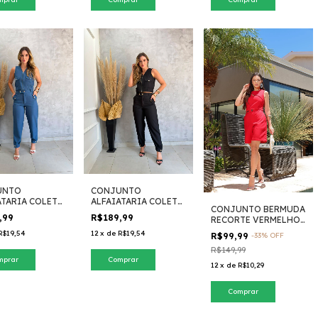
UNTO
CONJUNTO
ATARIA COLETE
ALFAIATARIA COLETE
CONJUNTO BERMUDA
 AZUL
ZIPER PRETO
,99
R$189,99
RECORTE VERMELHO
MARRANT
R$19,54
12
x
de
R$19,54
R$99,99
-
33
%
OFF
R$149,99
mprar
Comprar
12
x
de
R$10,29
Comprar