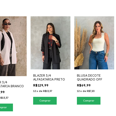
BLAZER 3/4
BLUSA DECOTE
ALFAIATARIA PRETO
QUADRADO OFF
R 3/4
R$129,99
R$69,99
ATARIA BRANCO
12
x
de
R$13,37
12
x
de
R$7,20
,99
R$13,37
Comprar
Comprar
mprar