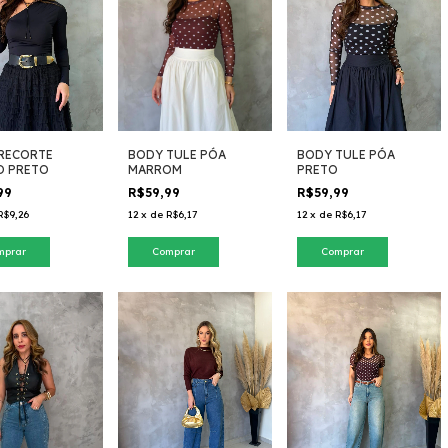
RECORTE
BODY TULE PÓA
BODY TULE PÓA
 PRETO
MARROM
PRETO
99
R$59,99
R$59,99
R$9,26
12
x
de
R$6,17
12
x
de
R$6,17
mprar
Comprar
Comprar