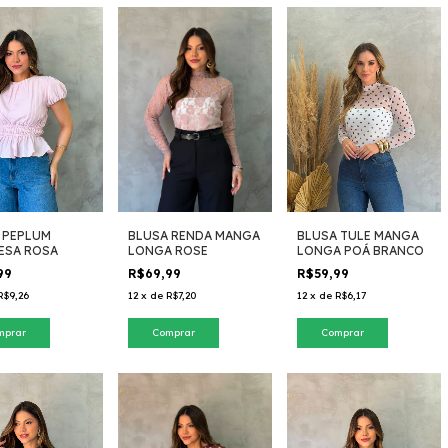
 PEPLUM
BLUSA RENDA MANGA
BLUSA TULE MANGA
ESA ROSA
LONGA ROSE
LONGA POÁ BRANCO
99
R$69,99
R$59,99
R$9,26
12
x
de
R$7,20
12
x
de
R$6,17
mprar
Comprar
Comprar