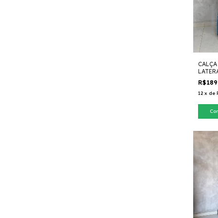
CALÇA
LATER
R$189
12
x
de
Co