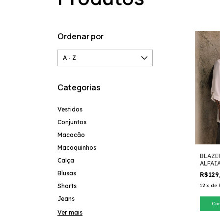
Ordenar por
Categorias
Vestidos
Conjuntos
Macacão
Macaquinhos
BLAZE
Calça
ALFAI
Blusas
R$129
Shorts
12
x
de
Jeans
Co
Ver mais