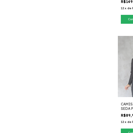
R$149
12
x
de
Co
CAMIS
SEDA 
R$89,
12
x
de
Co