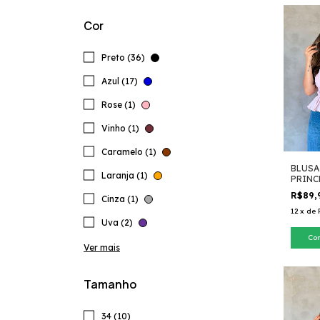
Cor
Preto (36)
Azul (17)
Rose (1)
Vinho (1)
Caramelo (1)
BLUSA
Laranja (1)
PRINC
R$89,
Cinza (1)
12
x
de
Uva (2)
Co
Ver mais
Tamanho
34 (10)