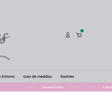
0
e Estorno
Guia de medidas
Rastreio
♡
Lauane Status
♡ ♡ ♡
♡ ♡ ♡
Lauane Status
♡ ♡ ♡