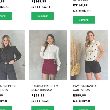
,99
R$149,99
R$169,99
R$15,43
12
x
de
R$15,43
12
x
de
R$17,49
mprar
Comprar
Comprar
A CREPE DE
CAMISA CREPE EM
CAMISA MANGA
PRETA
SEDA BRANCA
CURTA POÁ
99
R$89,99
R$89,99
R$9,26
12
x
de
R$9,26
12
x
de
R$9,26
mprar
Comprar
Comprar