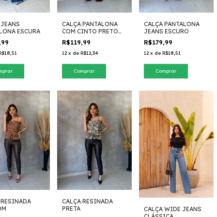
 JEANS
CALÇA PANTALONA
CALÇA PANTALONA
LONA ESCURA
COM CINTO PRETO
JEANS ESCURO
ALFAIATARIA
,99
R$119,99
R$179,99
R$18,51
12
x
de
R$12,34
12
x
de
R$18,51
mprar
Comprar
Comprar
 RESINADA
CALÇA RESINADA
OM
PRETA
CALÇA WIDE JEANS
CLÁSSICA