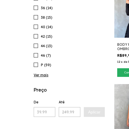
36 (14)
38 (15)
40 (14)
42 (15)
BODY 
44 (13)
OMBRO
R$89,
46 (7)
12
x
de
P (59)
Co
Ver mais
Preço
De
Até
Aplicar