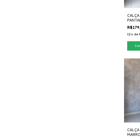
CALÇA
PANTA
R$179
12
x
de
Co
CALÇA
MARR