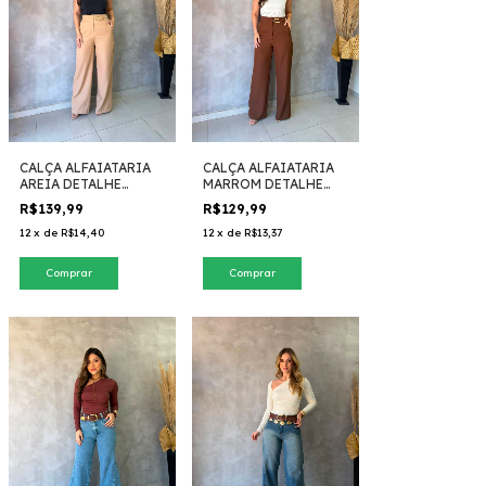
CALÇA ALFAIATARIA
CALÇA ALFAIATARIA
AREIA DETALHE
MARROM DETALHE
DOURADO
DOURADO
R$139,99
R$129,99
12
x
de
R$14,40
12
x
de
R$13,37
Comprar
Comprar