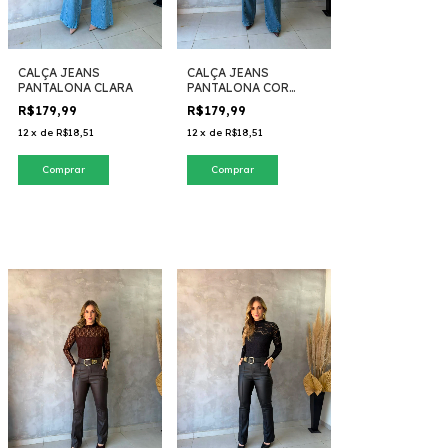
CALÇA JEANS
CALÇA JEANS
PANTALONA CLARA
PANTALONA COR
SUJINHA
R$179,99
R$179,99
12
x
de
R$18,51
12
x
de
R$18,51
Comprar
Comprar