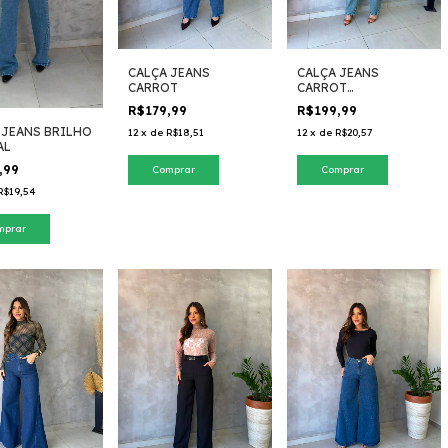
CALÇA JEANS
CALÇA JEANS
CARROT
CARROT
CONSCIÊNCIA
R$179,99
R$199,99
 JEANS BRILHO
12
x
de
R$18,51
12
x
de
R$20,57
AL
,99
Comprar
Comprar
R$19,54
mprar