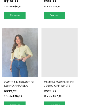
R$109,99
R$89,99
12
x
de
R$11,31
12
x
de
R$9,26
Comprar
Comprar
CAMISA MARRANT DE
CAMISA MARRANT DE
LINHO AMARELA
LINHO OFF WHITE
R$99,99
R$99,99
12
x
de
R$10,29
12
x
de
R$10,29
Comprar
Comprar