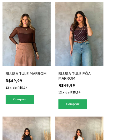
BLUSA TULE MARROM
BLUSA TULE PÓA
MARROM
R$49,99
R$49,99
12
x
de
R$5,14
12
x
de
R$5,14
Comprar
Comprar