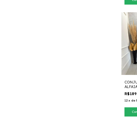
CONJ
ALFAI
ZIPER
R$189
12
x
de
Co