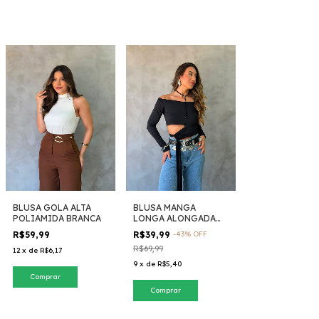
BLUSA GOLA ALTA
BLUSA MANGA
POLIAMIDA BRANCA
LONGA ALONGADA
PRETA
R$59,99
R$39,99
-
43
%
OFF
R$69,99
12
x
de
R$6,17
9
x
de
R$5,40
Comprar
Comprar